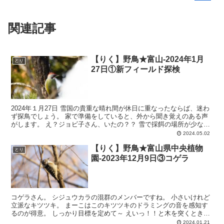
関連記事
【りく】野鳥★富山-2024年1月
とり
27日①新フィールド探検
2024年１月27日 雪国の貴重な晴れ間が休日に重なったならば、迷わ
ず探鳥でしょう。 家で準備をしていると、外から聞き覚えのある声
がします。 え？ジョビ子さん、いたの？？ 雪で採餌の場所が少なく
なったからでしょうか。 隣の畑での初めての出会...
2024.05.02
【りく】野鳥★富山県中央植物
とり
園-2023年12月9日③コゲラ
コゲラさん。 シジュウカラの混群のメンバーですね。 小さいけれど
立派なキツツキ。 まーこはこのキツツキのドラミングの音を感知す
るのが得意。 しっかり目標を定めて～ えいっ！！と木を突くときは
瞼？瞬膜？を閉じています。
2024.01.21