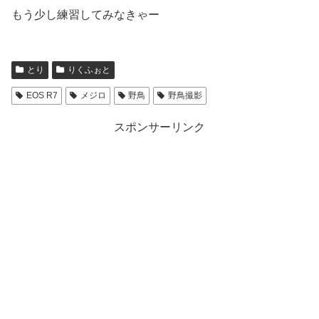
もう少し練習してみなきゃー
とり
りくふぉと
EOS R7
メジロ
野鳥
野鳥撮影
スポンサーリンク