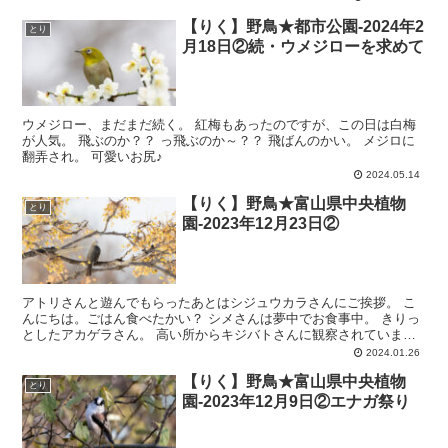
【りく】野鳥★都市公園-2024年2
とり
月18日②続・ウメジローを求めて
ウメジロー、まだまだ続く。 紅梅もあったのですが、この日は白梅
が人気。 飛ぶのか？？ っ飛ぶのか～？？ 飛ばんのかい。 メジロに
翻弄され。 可愛いお尻♪
2024.05.14
【りく】野鳥★富山県中央植物
とり
園-2023年12月23日②
アトリさんと遊んでもらったあとはシジュウカラさんにご挨拶。 こ
んにちは。ごはん食べたかい？ シメさんは夢中でお食事中。 きりっ
としたアカゲラさん。 高い所からキジバトさんに観察されていまし
た。 キ『あんたたちも好きねぇ』とでも言われているよ...
2024.01.26
【りく】野鳥★富山県中央植物
とり
園-2023年12月9日②エナガ祭り