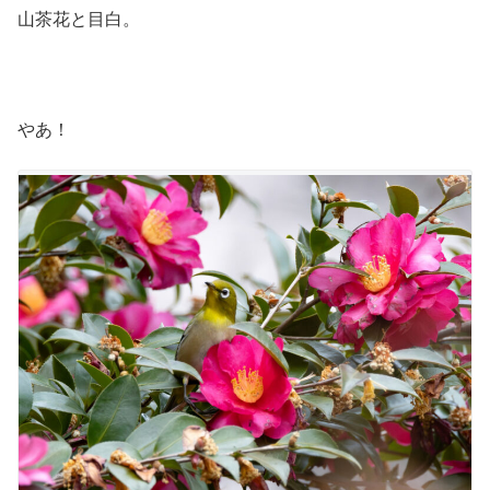
山茶花と目白。
やあ！