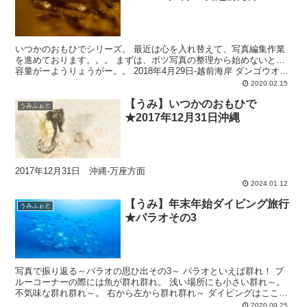
いつかのおもひでシリーズ。 最近は心を入れ替えて、写真編集作業
を進めております。。。 まずは、ボツ写真の整理から始めないと…
容量がーようりょうがー。。 2018年4月29日-越前海岸 ダンゴウオ、
ダンゴウオ、ダンゴウオ～ サクラダンゴウオ...
2020.02.15
【うみ】いつかのおもひで
うみふぉと
★2017年12月31日沖縄
2017年12月31日 沖縄-万座方面
2024.01.12
【うみ】年末年始ダイビング旅行
うみふぉと
★パラオその3
写真で振り返る～パラオの思ひ出その3～ パラオといえば群れ！ ブ
ルーコーナーの際には魚が群れ群れ。 浅い場所にも小さい群れ～。
不気味な群れ群れ～。 右から左から群れ群れ～ ダイビングはここま
で。 憧れのパラオは、とっても楽しい海でした！！
2020.09.25