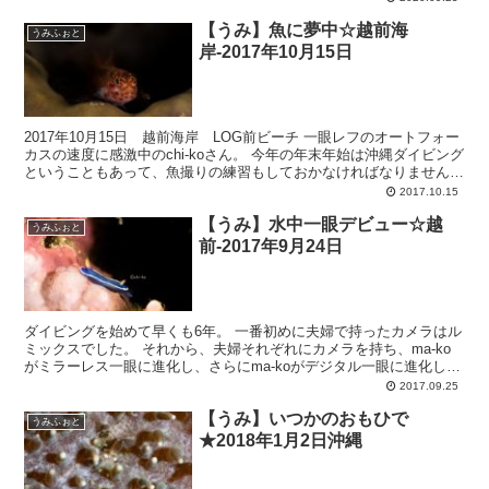
【うみ】魚に夢中☆越前海
うみふぉと
岸-2017年10月15日
2017年10月15日 越前海岸 LOG前ビーチ 一眼レフのオートフォー
カスの速度に感激中のchi-koさん。 今年の年末年始は沖縄ダイビング
ということもあって、魚撮りの練習もしておかなければなりません。
コロダイyg こちらも暖かい海のお...
2017.10.15
【うみ】水中一眼デビュー☆越
うみふぉと
前-2017年9月24日
ダイビングを始めて早くも6年。 一番初めに夫婦で持ったカメラはル
ミックスでした。 それから、夫婦それぞれにカメラを持ち、ma-ko
がミラーレス一眼に進化し、さらにma-koがデジタル一眼に進化して
いきました。。 一時は水中コンデジを極める！...
2017.09.25
【うみ】いつかのおもひで
うみふぉと
★2018年1月2日沖縄