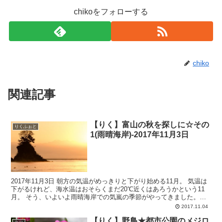
chikoをフォローする
chiko
関連記事
【りく】富山の秋を探しに☆その
りくふぉと
1(雨晴海岸)-2017年11月3日
2017年11月3日 朝方の気温がめっきりと下がり始める11月。 気温は
下がるけれど、海水温はおそらくまだ20℃近くはあろうかという11
月。 そう、いよいよ雨晴海岸での気嵐の季節がやってきました。
（我が家的に） 毎年数回しか行きませんが、海...
2017.11.04
【りく】野鳥★都市公園のメジロ