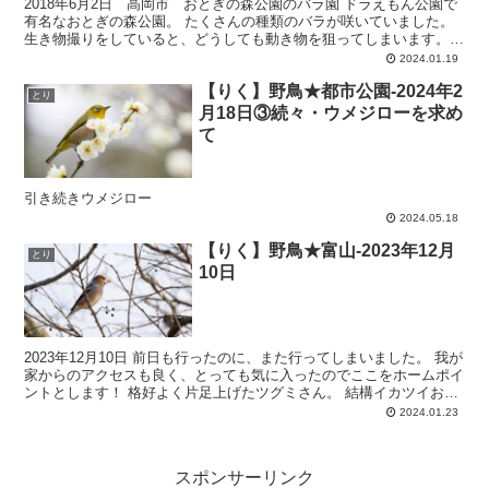
2018年6月2日 高岡市 おとぎの森公園のバラ園 ドラえもん公園で
有名なおとぎの森公園。 たくさんの種類のバラが咲いていました。
生き物撮りをしていると、どうしても動き物を狙ってしまいます。
風が強い日で、息を止めながら撮影したのを覚えて...
2024.01.19
【りく】野鳥★都市公園-2024年2
とり
月18日③続々・ウメジローを求め
て
引き続きウメジロー
2024.05.18
【りく】野鳥★富山-2023年12月
とり
10日
2023年12月10日 前日も行ったのに、また行ってしまいました。 我が
家からのアクセスも良く、とっても気に入ったのでここをホームポイ
ントとします！ 格好よく片足上げたツグミさん。 結構イカツイお顔
なのに、鳴き声がかわいらしいシメさん。 か...
2024.01.23
スポンサーリンク