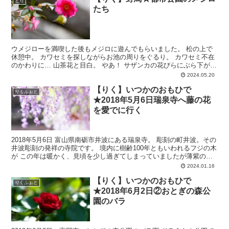
とり
たち
ウメジローを満喫した後もメジロに遊んでもらいました。 松の上で
休憩中。 カワセミを探しながらお池の周りをぐるり。 カワセミ不在
のかわりに… 山茶花と目白。 やあ！ サザンカの花びらにぶら下が
る。なんて身軽なんでしょう。 飛び出し狙いです。 ...
2024.05.20
【りく】いつかのおもひで
りくふぉと
★2018年5月6日瑞泉寺へ藤の花
を愛でに行く
2018年5月6日 富山県南砺市井波にある瑞泉寺。 彫刻の町井波。その
井波彫刻の発祥の寺院です。 境内に樹齢100年ともいわれるフジの木
が この年は暖かく、見頃を少し過ぎてしまっていましたが薄紫の可
憐な花が楽しませてくれました。 白い藤の花...
2024.01.16
【りく】いつかのおもひで
りくふぉと
★2018年6月2日②おとぎの森公
園のバラ