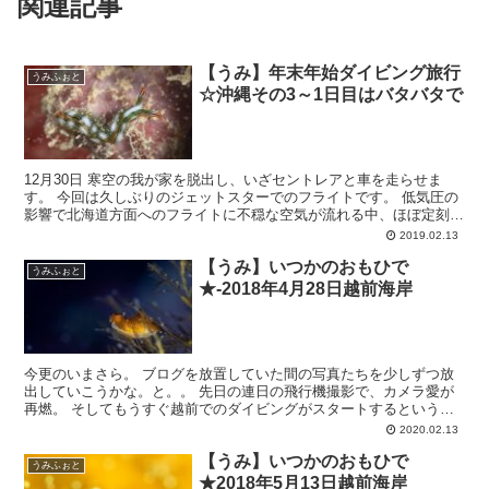
関連記事
【うみ】年末年始ダイビング旅行
うみふぉと
☆沖縄その3～1日目はバタバタで
12月30日 寒空の我が家を脱出し、いざセントレアと車を走らせま
す。 今回は久しぶりのジェットスターでのフライトです。 低気圧の
影響で北海道方面へのフライトに不穏な空気が流れる中、ほぼ定刻通
りに沖縄へ出発～ 那覇へ到着後は、レンタカーの手続...
2019.02.13
【うみ】いつかのおもひで
うみふぉと
★-2018年4月28日越前海岸
今更のいまさら。 ブログを放置していた間の写真たちを少しずつ放
出していこうかな。と。。 先日の連日の飛行機撮影で、カメラ愛が
再燃。 そしてもうすぐ越前でのダイビングがスタートするというこ
とで、ウズウズが止まりません。 2018年4月28日 ...
2020.02.13
【うみ】いつかのおもひで
うみふぉと
★2018年5月13日越前海岸