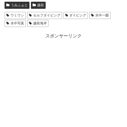
うみふぉと
越前
ウミウシ
セルフダイビング
ダイビング
水中一眼
水中写真
越前海岸
スポンサーリンク