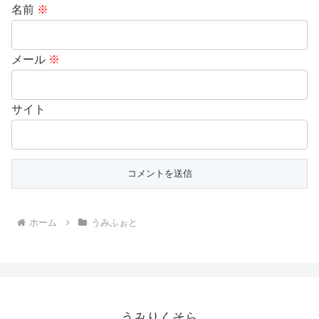
名前
※
メール
※
サイト
ホーム
うみふぉと
うみりくそら