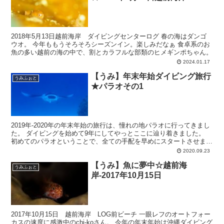
2018年5月13日越前海岸 ダイビングセンターログ 春の海はダンゴ
ウオ。 今年ももうそろそろシーズンイン。楽しみだなぁ 食卓系のお
魚の多い越前の海の中で、割とカラフルな部類のヒメギンポちゃん。
2024.01.17
【うみ】年末年始ダイビング旅行
うみふぉと
★パラオその1
2019年-2020年の年末年始の旅行は、憧れの地パラオに行ってきまし
た。 ダイビングを始めて9年にしてやっとここに辿り着きました。
初めてのパラオということで、全ての手配を早めにスタートさせまし
たが… 流石パラオ…ヒヤヒヤしたぜ。。 宿泊...
2020.09.23
【うみ】魚に夢中☆越前海
うみふぉと
岸-2017年10月15日
2017年10月15日 越前海岸 LOG前ビーチ 一眼レフのオートフォー
カスの速度に感激中のchi-koさん。 今年の年末年始は沖縄ダイビング